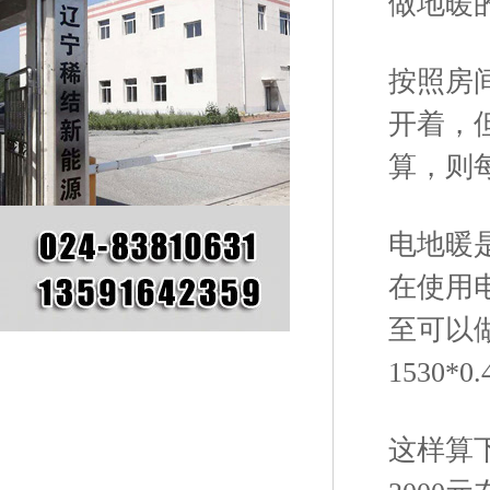
做地暖
按照房间
开着，
算，则每
电地暖
在使用
至可以
1530*0
这样算