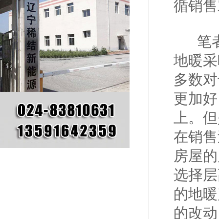
循销售
笔者
地暖采
多数对
更加好
上。但
在销售
房屋的
选择层
的地暖
的改动